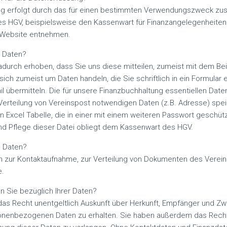
ng erfolgt durch das für einen bestimmten Verwendungszweck zu
es HGV, beispielsweise den Kassenwart für Finanzangelegenheiten
-Website entnehmen.
e Daten?
durch erhoben, dass Sie uns diese mitteilen, zumeist mit dem Bei
 sich zumeist um Daten handeln, die Sie schriftlich in ein Formular
il übermitteln. Die für unsere Finanzbuchhaltung essentiellen Daten
erteilung von Vereinspost notwendigen Daten (z.B. Adresse) speic
 Excel Tabelle, die in einer mit einem weiteren Passwort geschüt
und Pflege dieser Datei obliegt dem Kassenwart des HGV.
e Daten?
en zur Kontaktaufnahme, zur Verteilung von Dokumenten des Verein
e.
 Sie bezüglich Ihrer Daten?
das Recht unentgeltlich Auskunft über Herkunft, Empfänger und Zw
nenbezogenen Daten zu erhalten. Sie haben außerdem das Recht,