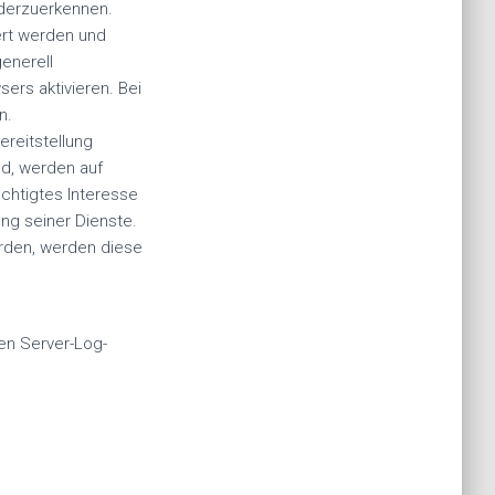
ederzuerkennen.
ert werden und
generell
rs aktivieren. Bei
n.
reitstellung
nd, werden auf
echtigtes Interesse
ung seiner Dienste.
erden, werden diese
en Server-Log-