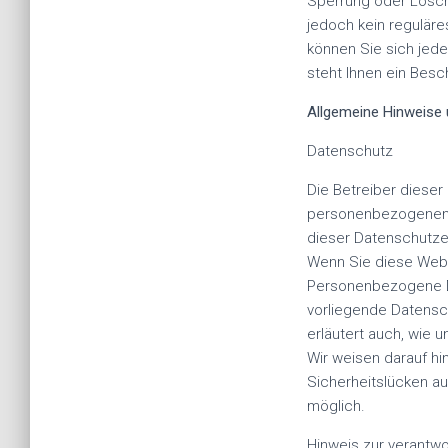
Sperrung oder Lösch
jedoch kein regulär
können Sie sich jed
steht Ihnen ein Bes
Allgemeine Hinweise 
Datenschutz
Die Betreiber dieser
personenbezogenen D
dieser Datenschutze
Wenn Sie diese Web
Personenbezogene Dat
vorliegende Datensch
erläutert auch, wie
Wir weisen darauf hi
Sicherheitslücken au
möglich.
Hinweis zur verantwo