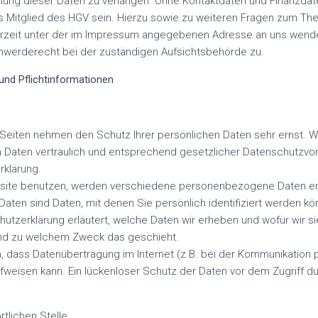
ung dieser Daten zu verlangen. Ohne Kontaktdaten und Finanzdat
es Mitglied des HGV sein. Hierzu sowie zu weiteren Fragen zum T
erzeit unter der im Impressum angegebenen Adresse an uns wend
chwerderecht bei der zuständigen Aufsichtsbehörde zu.
und Pflichtinformationen
 Seiten nehmen den Schutz Ihrer persönlichen Daten sehr ernst. W
aten vertraulich und entsprechend gesetzlicher Datenschutzvor
rklärung.
site benutzen, werden verschiedene personenbezogene Daten e
en sind Daten, mit denen Sie persönlich identifiziert werden kö
utzerklärung erläutert, welche Daten wir erheben und wofür wir si
 und zu welchem Zweck das geschieht.
n, dass Datenübertragung im Internet (z.B. bei der Kommunikation p
fweisen kann. Ein lückenloser Schutz der Daten vor dem Zugriff durc
rtlichen Stelle