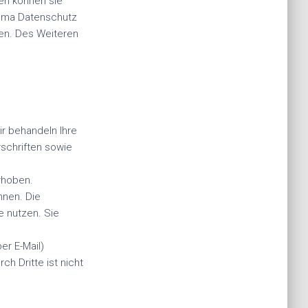
en können sie
hema Datenschutz
en. Des Weiteren
ir behandeln Ihre
schriften sowie
rhoben.
nnen. Die
e nutzen. Sie
er E-Mail)
h Dritte ist nicht