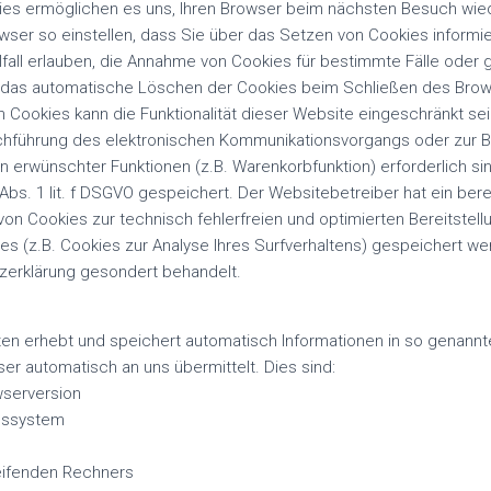
ies ermöglichen es uns, Ihren Browser beim nächsten Besuch wi
wser so einstellen, dass Sie über das Setzen von Cookies informi
lfall erlauben, die Annahme von Cookies für bestimmte Fälle oder 
 das automatische Löschen der Cookies beim Schließen des Browse
n Cookies kann die Funktionalität dieser Website eingeschränkt sei
rchführung des elektronischen Kommunikationsvorgangs oder zur Be
n erwünschter Funktionen (z.B. Warenkorbfunktion) erforderlich si
 Abs. 1 lit. f DSGVO gespeichert. Der Websitebetreiber hat ein ber
on Cookies zur technisch fehlerfreien und optimierten Bereitstell
s (z.B. Cookies zur Analyse Ihres Surfverhaltens) gespeichert w
tzerklärung gesondert behandelt.
ten erhebt und speichert automatisch Informationen in so genannt
ser automatisch an uns übermittelt. Dies sind:
serversion
bssystem
ifenden Rechners