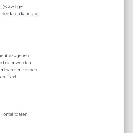
m (www.hgv-
iederdaten kann von
sonenbezogenen
ind oder werden
iert werden können.
sem Text
 Kontaktdaten